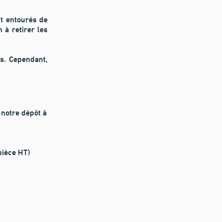
nt entourés de
 à retirer les
s. Cependant,
à notre dépôt à
 pièce HT)