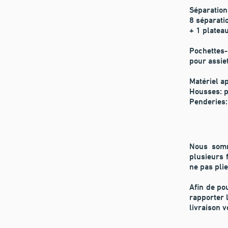
Séparation
8 séparati
+ 1 platea
Pochettes-
pour assie
Matériel a
Housses:
p
Penderies
Nous somm
plusieurs 
ne pas pli
Afin de po
rapporter l
livraison v