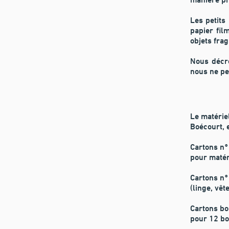
manière pr
Les petits
papier fil
objets frag
Nous décro
nous ne pe
Le matériel
Boécourt, 
Cartons n°
pour matéri
Cartons n°
(linge, vêt
Cartons bo
pour 12 bou