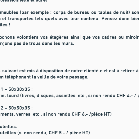
ofessionnelle et sûre!
 meubles (par exemple : corps de bureau ou tables de nuit) so
m et transportés tels quels avec leur contenu. Pensez donc bien
iles !
chons volontiers vos étagères ainsi que vos cadres ou miroir
rçons pas de trous dans les murs.
 suivant est mis à disposition de notre clientèle et est à retirer 
en téléphonant la veille de votre passage.
 1 – 50x30x35 :
el lourd (livres, disques, assiettes, etc., si non rendu CHF 4.- /
 2 – 50x50x35 :
ements, verres, etc., si non rendu CHF 6.- /pièce HT)
uteilles:
teilles (si non rendu, CHF 5.- / pièce HT)