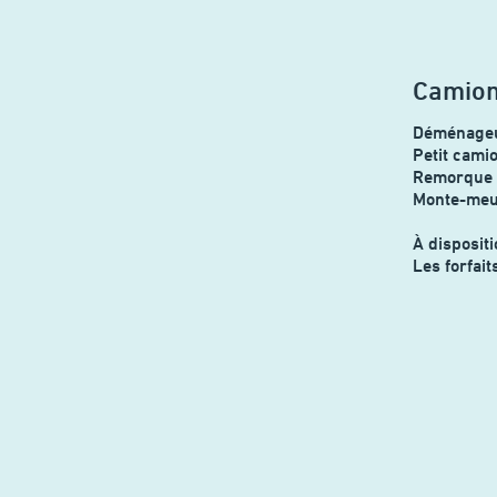
Camion
Déménageu
Petit cami
Remorque 
Monte-meu
À disposit
Les forfait