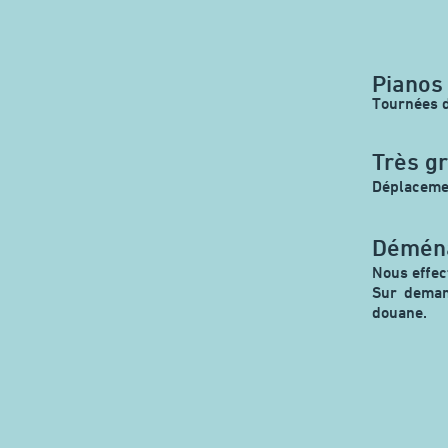
Pianos
Tournées d
Très gr
Déplacemen
Déména
Nous effec
Sur deman
douane.